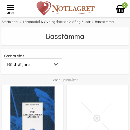
0
MENY
Startsidan
Läromedel & Övningsböcker
Sång & Kör
Basstämma
Basstämma
Sortera efter
Visar 2 produkter