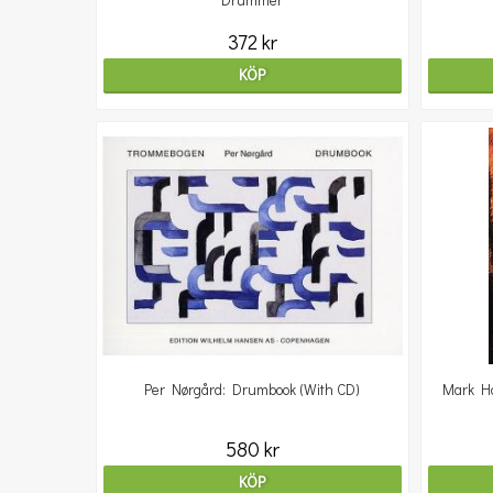
Drummer
372 kr
KÖP
Per Nørgård: Drumbook (With CD)
Mark H
580 kr
KÖP