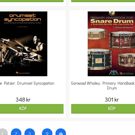
e Patzer: Drumset Syncopation
Garwood Whaley: Primary Handbook
Drum
348 kr
301 kr
KÖP
KÖP
1
2
3
.
9