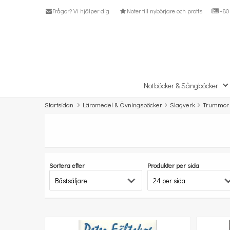
Frågor? Vi hjälper dig
Noter till nybörjare och proffs
+80 
Notböcker & Sångböcker
Startsidan
Läromedel & Övningsböcker
Slagverk
Trummor
Sortera efter
Produkter per sida