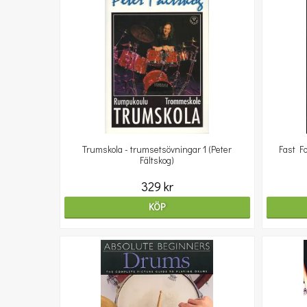
Trumskola - trumsetsövningar 1 (Peter
Fast F
Fältskog)
329 kr
KÖP