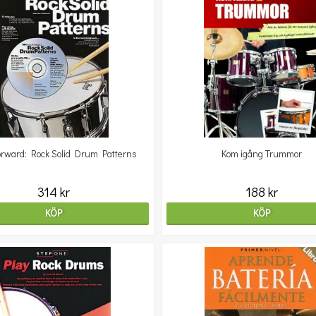
orward: Rock Solid Drum Patterns
Kom igång Trummor
314 kr
188 kr
KÖP
KÖP