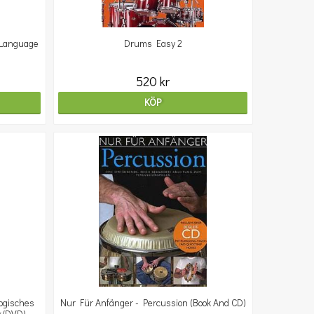
Language
Drums Easy 2
520 kr
KÖP
ogisches
Nur Für Anfänger - Percussion (Book And CD)