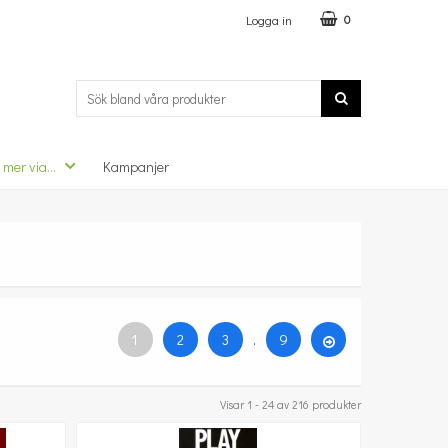
Logga in
0
 mer via...
Kampanjer
1
2
3
.
9
Visar 1 - 24 av 216 produkter