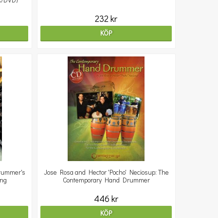
ok/DVD)
232 kr
KÖP
Drummer's
Jose Rosa and Hector 'Pocho' Neciosup: The
ing
Contemporary Hand Drummer
446 kr
KÖP