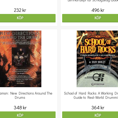
Lehrkonzept für Schlagzeug (Bo
232 kr
496 kr
KÖP
KÖP
amon: New Directions Around The
School of Hard Rocks: A Working 
Drums
Guide to Real-World Drumm
348 kr
364 kr
KÖP
KÖP