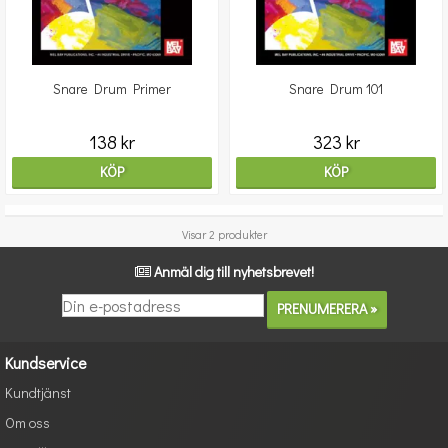
Snare Drum Primer
Snare Drum 101
138 kr
323 kr
KÖP
KÖP
Visar 2 produkter
Anmäl dig till nyhetsbrevet!
Kundservice
Kundtjänst
Om oss