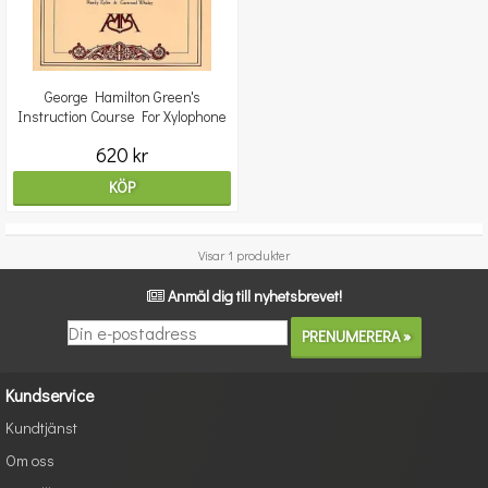
George Hamilton Green's
Instruction Course For Xylophone
620 kr
KÖP
Visar 1 produkter
Anmäl dig till nyhetsbrevet!
Kundservice
Kundtjänst
Om oss