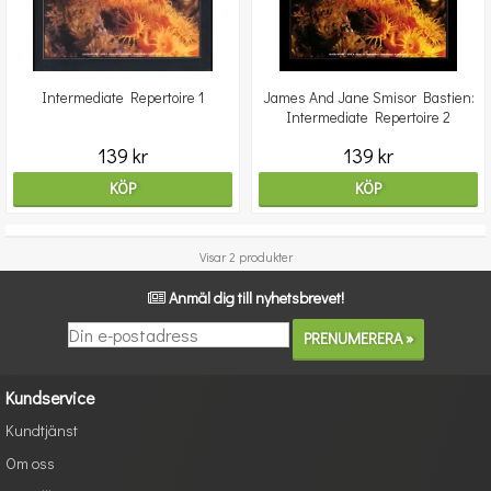
Intermediate Repertoire 1
James And Jane Smisor Bastien:
Intermediate Repertoire 2
139 kr
139 kr
KÖP
KÖP
Visar 2 produkter
Anmäl dig till nyhetsbrevet!
Kundservice
Kundtjänst
Om oss