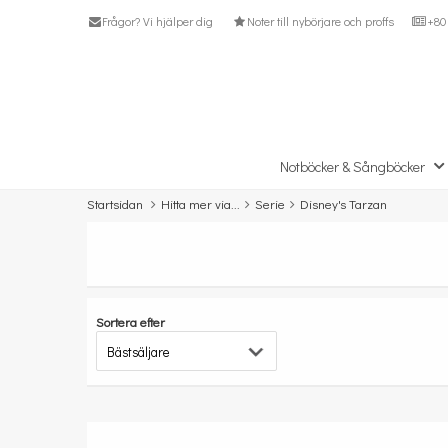
Frågor? Vi hjälper dig
Noter till nybörjare och proffs
+80 
Notböcker & Sångböcker
Startsidan
Hitta mer via...
Serie
Disney's Tarzan
Sortera efter