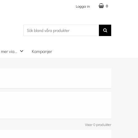
Logga in
0
 mer via...
Kampanjer
Visar 0 produkter