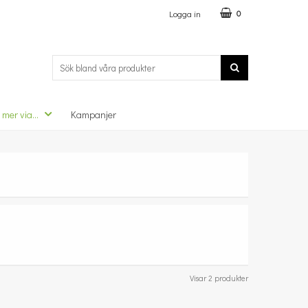
Logga in
0
 mer via...
Kampanjer
Visar 2 produkter