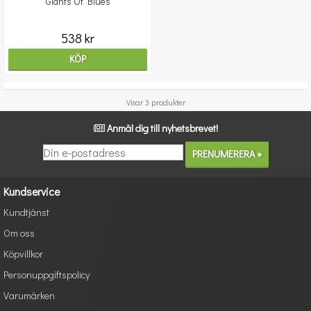
Giants Of Blues
538 kr
KÖP
Visar 3 produkter
Anmäl dig till nyhetsbrevet!
Kundservice
Kundtjänst
Om oss
Köpvillkor
Personuppgiftspolicy
Varumärken