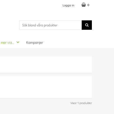
Logga in
0
 mer via...
Kampanjer
Visar 1 produkter