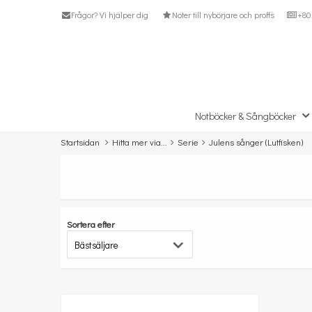
Frågor? Vi hjälper dig
Noter till nybörjare och proffs
+80 
Notböcker & Sångböcker
Startsidan
Hitta mer via...
Serie
Julens sånger (Lutfisken)
Sortera efter