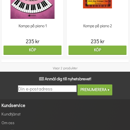
Kompa på piano 1
Kompa på piano 2
235 kr
235 kr
KÖP
KÖP
Visar 2 produkter
Anmäl dig till nyhetsbrevet!
Kundservice
Kundtjänst
Om oss