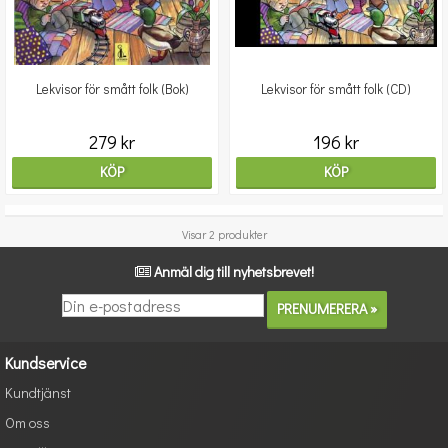
Lekvisor för smått folk (Bok)
Lekvisor för smått folk (CD)
279 kr
196 kr
KÖP
KÖP
Visar 2 produkter
Anmäl dig till nyhetsbrevet!
Kundservice
Kundtjänst
Om oss