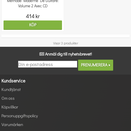
Méthode Moderne De Guitare:
Volume 2 Avec CD
414 kr
KÖP
Visar 3 produkter
Anmäl dig till nyhetsbrevet!
Kundservice
Kundtjänst
Om oss
Köpvillkor
Personuppgiftspolicy
Varumärken