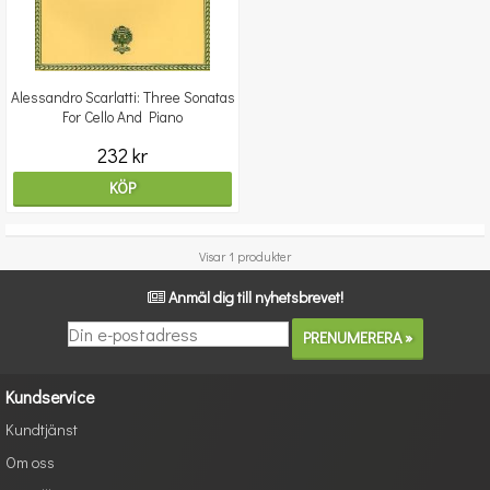
Alessandro Scarlatti: Three Sonatas
For Cello And Piano
232 kr
KÖP
Visar 1 produkter
Anmäl dig till nyhetsbrevet!
Kundservice
Kundtjänst
Om oss