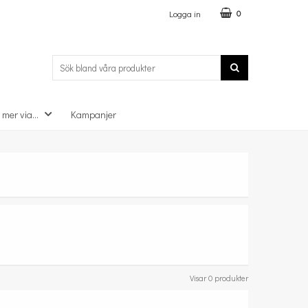
Logga in
0
 mer via...
Kampanjer
Visar 0 produkter