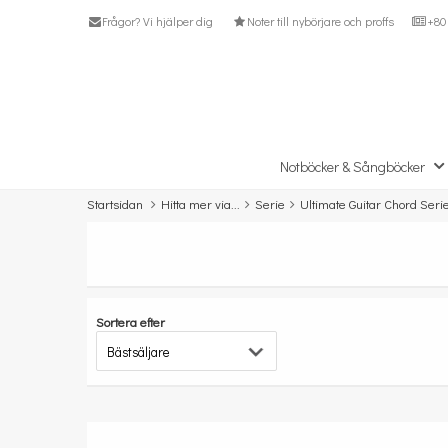
Frågor? Vi hjälper dig
Noter till nybörjare och proffs
+80 
Notböcker & Sångböcker
Startsidan
Hitta mer via...
Serie
Ultimate Guitar Chord Seri
Sortera efter