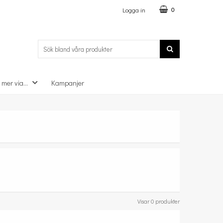
Logga in
0
 mer via...
Kampanjer
Visar 0 produkter