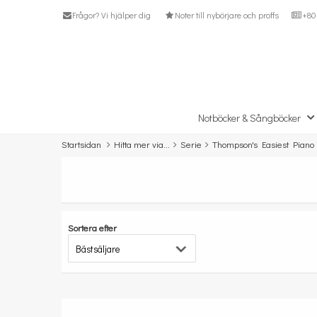
Frågor? Vi hjälper dig
Noter till nybörjare och proffs
+80 
Notböcker & Sångböcker
Startsidan
Hitta mer via...
Serie
Thompson's Easiest Piano
Sortera efter