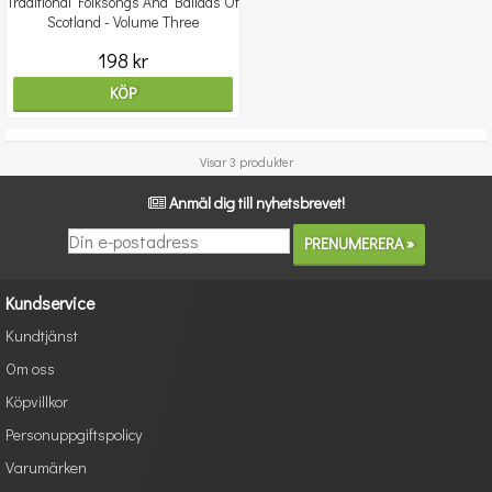
Traditional Folksongs And Ballads Of
Scotland - Volume Three
198 kr
KÖP
Visar 3 produkter
Anmäl dig till nyhetsbrevet!
Kundservice
Kundtjänst
Om oss
Köpvillkor
Personuppgiftspolicy
Varumärken