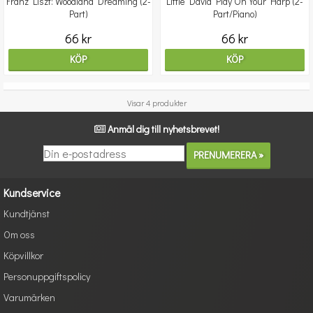
Franz Liszt: Woodland Dreaming (2-
Little David Play On Your Harp (2-
Part)
Part/Piano)
66 kr
66 kr
KÖP
KÖP
Visar 4 produkter
Anmäl dig till nyhetsbrevet!
Kundservice
Kundtjänst
Om oss
Köpvillkor
Personuppgiftspolicy
Varumärken