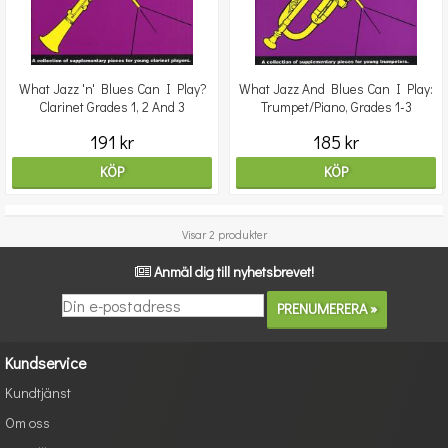
What Jazz 'n' Blues Can I Play?
What Jazz And Blues Can I Play:
Clarinet Grades 1, 2 And 3
Trumpet/Piano, Grades 1-3
191 kr
185 kr
KÖP
KÖP
Visar 2 produkter
Anmäl dig till nyhetsbrevet!
Kundservice
Kundtjänst
Om oss