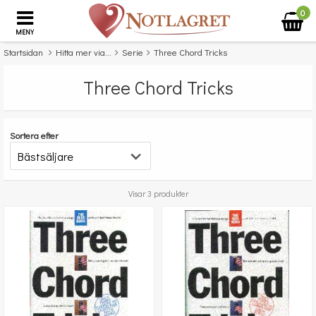
0
MENY
Startsidan
Hitta mer via...
Serie
Three Chord Tricks
Three Chord Tricks
Sortera efter
Visar 3 produkter