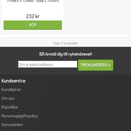
Three's A Crowd: Book 2 (Violin)
232 kr
KÖP
Visar 3 produkter
Anmäl dig till nyhetsbrevet!
Kundservice
Kundtjänst
Om oss
Köpvillkor
Personuppgiftspolicy
Varumärken